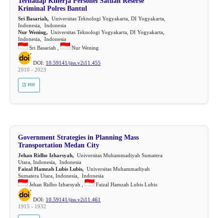
Terhadap Kinerja Personel Satuan Reserse
Kriminal Polres Bantul
Sri Basariah,
Universitas Teknologi Yogyakarta, DI Yogyakarta,
Indonesia, Indonesia
Nur Wening,
Universitas Teknologi Yogyakarta, DI Yogyakarta,
Indonesia, Indonesia
Sri Basariah ,
Nur Wening
DOI:
10.59141/jiss.v2i11.455
2010 - 2023
PDF
Government Strategies in Planning Mass
Transportation Medan City
Jehan Ridho Izharsyah,
Universitas Muhammadiyah Sumatera
Utara, Indonesia, Indonesia
Faizal Hamzah Lubis Lubis,
Universitas Muhammadiyah
Sumatera Utara, Indonesia, Indonesia
Jehan Ridho Izharsyah ,
Faizal Hamzah Lubis Lubis
DOI:
10.59141/jiss.v2i11.461
1915 - 1932