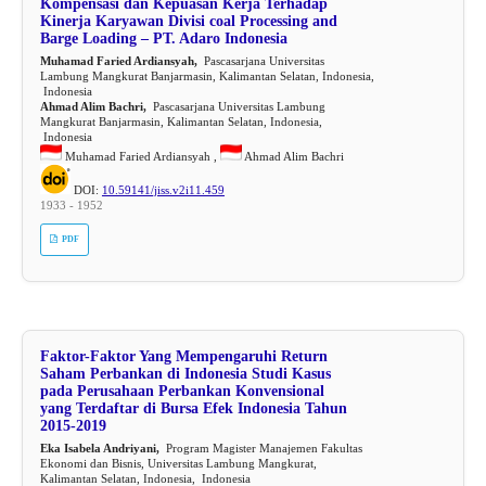
Kompensasi dan Kepuasan Kerja Terhadap
Kinerja Karyawan Divisi coal Processing and
Barge Loading – PT. Adaro Indonesia
Muhamad Faried Ardiansyah,
Pascasarjana Universitas
Lambung Mangkurat Banjarmasin, Kalimantan Selatan, Indonesia,
Indonesia
Ahmad Alim Bachri,
Pascasarjana Universitas Lambung
Mangkurat Banjarmasin, Kalimantan Selatan, Indonesia,
Indonesia
Muhamad Faried Ardiansyah ,
Ahmad Alim Bachri
DOI:
10.59141/jiss.v2i11.459
1933 - 1952
PDF
Faktor-Faktor Yang Mempengaruhi Return
Saham Perbankan di Indonesia Studi Kasus
pada Perusahaan Perbankan Konvensional
yang Terdaftar di Bursa Efek Indonesia Tahun
2015-2019
Eka Isabela Andriyani,
Program Magister Manajemen Fakultas
Ekonomi dan Bisnis, Universitas Lambung Mangkurat,
Kalimantan Selatan, Indonesia, Indonesia