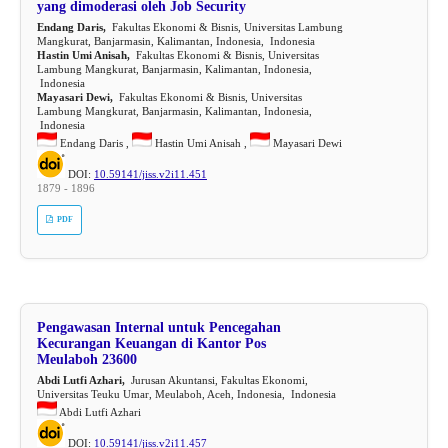
yang dimoderasi oleh Job Security
Endang Daris,
Fakultas Ekonomi & Bisnis, Universitas Lambung
Mangkurat, Banjarmasin, Kalimantan, Indonesia, Indonesia
Hastin Umi Anisah,
Fakultas Ekonomi & Bisnis, Universitas
Lambung Mangkurat, Banjarmasin, Kalimantan, Indonesia,
Indonesia
Mayasari Dewi,
Fakultas Ekonomi & Bisnis, Universitas
Lambung Mangkurat, Banjarmasin, Kalimantan, Indonesia,
Indonesia
Endang Daris ,
Hastin Umi Anisah ,
Mayasari Dewi
DOI:
10.59141/jiss.v2i11.451
1879 - 1896
PDF
Pengawasan Internal untuk Pencegahan
Kecurangan Keuangan di Kantor Pos
Meulaboh 23600
Abdi Lutfi Azhari,
Jurusan Akuntansi, Fakultas Ekonomi,
Universitas Teuku Umar, Meulaboh, Aceh, Indonesia, Indonesia
Abdi Lutfi Azhari
DOI:
10.59141/jiss.v2i11.457