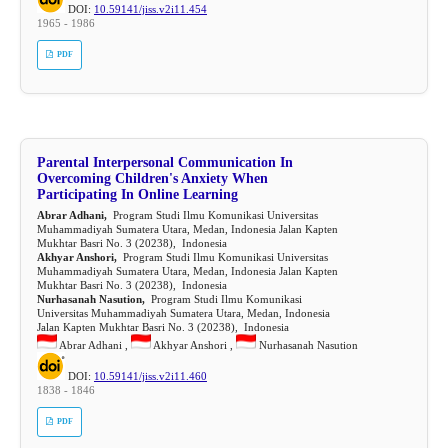
DOI:
10.59141/jiss.v2i11.454
1965 - 1986
PDF
Parental Interpersonal Communication In
Overcoming Children's Anxiety When
Participating In Online Learning
Abrar Adhani,
Program Studi Ilmu Komunikasi Universitas
Muhammadiyah Sumatera Utara, Medan, Indonesia Jalan Kapten
Mukhtar Basri No. 3 (20238), Indonesia
Akhyar Anshori,
Program Studi Ilmu Komunikasi Universitas
Muhammadiyah Sumatera Utara, Medan, Indonesia Jalan Kapten
Mukhtar Basri No. 3 (20238), Indonesia
Nurhasanah Nasution,
Program Studi Ilmu Komunikasi
Universitas Muhammadiyah Sumatera Utara, Medan, Indonesia
Jalan Kapten Mukhtar Basri No. 3 (20238), Indonesia
Abrar Adhani ,
Akhyar Anshori ,
Nurhasanah Nasution
DOI:
10.59141/jiss.v2i11.460
1838 - 1846
PDF