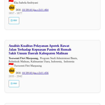
Eka Isabela Andriyani
DOI:
10.59141/jiss.v2i11.464
1857 - 1877
PDF
Analisis Kualitas Pelayanan Apotek Rawat
Jalan Terhadap Kepuasan Pasien di Rumah
Sakit Umum Daerah Kabupaten Malinau
Twowenti Fitri Marpaung,
Program Studi Administrasi Bisnis,
Politeknik Malinau, Kalimantan Utara, Indonesia, Indonesia
Twowenti Fitri Marpaung
DOI:
10.59141/jiss.v2i11.456
2035 - 2042
PDF