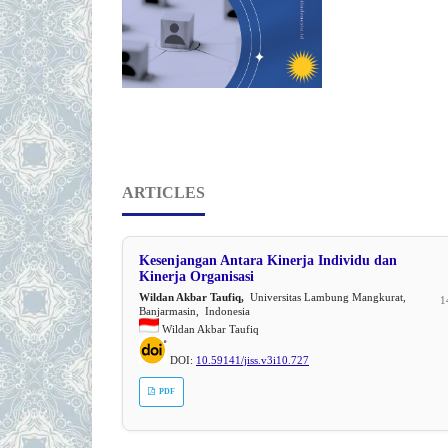
ARTICLES
Kesenjangan Antara Kinerja Individu dan
Kinerja Organisasi
Wildan Akbar Taufiq,
Universitas Lambung Mangkurat,
1
Banjarmasin, Indonesia
Wildan Akbar Taufiq
DOI:
10.59141/jiss.v3i10.727
PDF