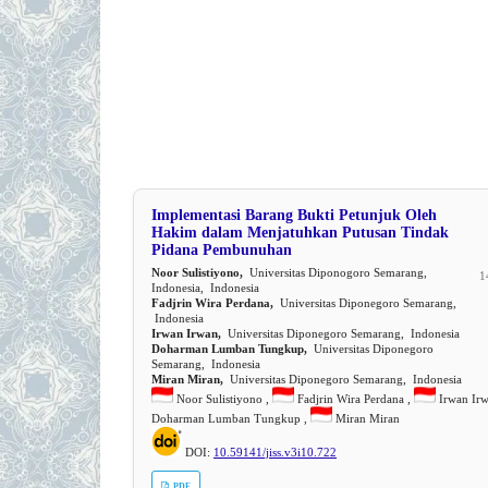
Implementasi Barang Bukti Petunjuk Oleh
Hakim dalam Menjatuhkan Putusan Tindak
Pidana Pembunuhan
Noor Sulistiyono,
Universitas Diponogoro Semarang,
1
Indonesia, Indonesia
Fadjrin Wira Perdana,
Universitas Diponegoro Semarang,
Indonesia
Irwan Irwan,
Universitas Diponegoro Semarang, Indonesia
Doharman Lumban Tungkup,
Universitas Diponegoro
Semarang, Indonesia
Miran Miran,
Universitas Diponegoro Semarang, Indonesia
Noor Sulistiyono ,
Fadjrin Wira Perdana ,
Irwan Irw
Doharman Lumban Tungkup ,
Miran Miran
DOI:
10.59141/jiss.v3i10.722
PDF