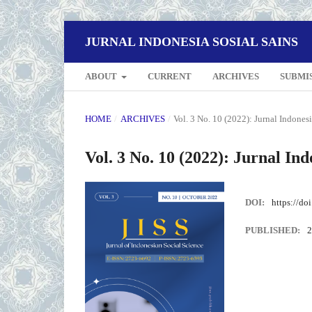
JURNAL INDONESIA SOSIAL SAINS
ABOUT
CURRENT
ARCHIVES
SUBMI
HOME
/
ARCHIVES
/
Vol. 3 No. 10 (2022): Jurnal Indonesi
Vol. 3 No. 10 (2022): Jurnal Ind
DOI:
https://do
PUBLISHED:
2