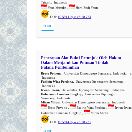
Trisakti, Indonesia
Yana Mustika ,
Harti Budi Yanti
DOI:
10.59141/jiss.v3i10.723
PDF
Penerapan Alat Bukti Petunjuk Oleh Hakim
Dalam Menjatuhkan Putusan Tindak
Pidana Pembunuhan
Broto Priyono,
Universitas Diponogoro Semarang, Indonesia,
1
Indonesia
Fadjrin Wira Perdana,
Universitas Diponogoro Semarang,
Indonesia
Irwan Irwan,
Universitas Diponogoro Semarang, Indonesia
Doharman Lumban Tungkup,
Universitas Diponogoro
Semarang, Indonesia
Miran Miran,
Universitas Diponogoro Semarang, Indonesia
Broto Priyono ,
Fadjrin Wira Perdana ,
Irwan Irwan
Doharman Lumban Tungkup ,
Miran Miran
DOI:
10.59141/jiss.v3i10.721
PDF