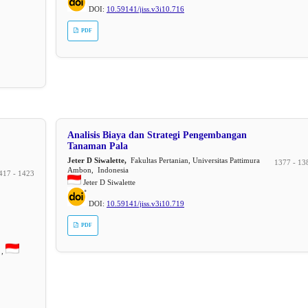
DOI:
10.59141/jiss.v3i10.716
PDF
Analisis Biaya dan Strategi Pengembangan
Tanaman Pala
Jeter D Siwalette,
Fakultas Pertanian, Universitas Pattimura
1377 - 13
Ambon, Indonesia
417 - 1423
Jeter D Siwalette
DOI:
10.59141/jiss.v3i10.719
PDF
 ,