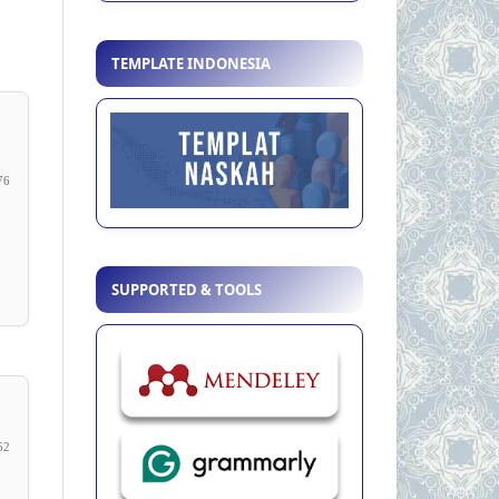
TEMPLATE INDONESIA
76
SUPPORTED & TOOLS
52