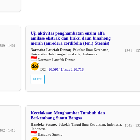
Uji aktivitas penghambatan enzim alfa
amilase ekstrak dan fraksi daun binahong
merah (anredera cordifolia (ten.) Steenis)
389 - 1401
Normaita Latiefah Dinnar,
Fakultas Ilmu Kesehatan,
1361 - 13
Universitas Duta Bangsa Surakarta, Indonesia
Normaita Latiefah Dinnar
DOI:
10.59141/jiss.v3i10.718
PDF
Kecelakaan Menghambat Tumbuh dan
Berkembang Suatu Bangsa
Handoko Suseno,
Sekolah Tinggi Ilmu Kepolisian, Indonesia,
1345 - 13
Indonesia
402 - 1416
Handoko Suseno