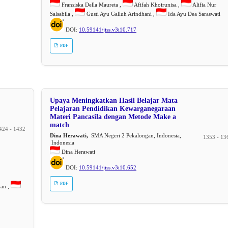
Fransiska Della Maureta ,
Afifah Khoirunisa ,
Alifia Nur
Salsabila ,
Gusti Ayu Galluh Arindhani ,
Ida Ayu Dea Saraswati
DOI:
10.59141/jiss.v3i10.717
PDF
Upaya Meningkatkan Hasil Belajar Mata
Pelajaran Pendidikan Kewarganegaraan
Materi Pancasila dengan Metode Make a
match
424 - 1432
Dina Herawati,
SMA Negeri 2 Pekalongan, Indonesia,
1353 - 13
Indonesia
Dina Herawati
DOI:
10.59141/jiss.v3i10.652
PDF
an ,