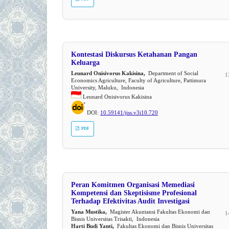
Kontestasi Diskursus Ketahanan Pangan
Keluarga
Leunard Onisivorus Kakisina,
Department of Social
1
Economics Agriculture, Faculty of Agriculture, Pattimura
University, Maluku, Indonesia
Leunard Onisivorus Kakisina
DOI:
10.59141/jiss.v3i10.720
PDF
Peran Komitmen Organisasi Memediasi
Kompetensi dan Skeptisisme Profesional
Terhadap Efektivitas Audit Investigasi
Yana Mustika,
Magister Akuntansi Fakultas Ekonomi dan
1
Bisnis Universitas Trisakti, Indonesia
Harti Budi Yanti,
Fakultas Ekonomi dan Bisnis Universitas