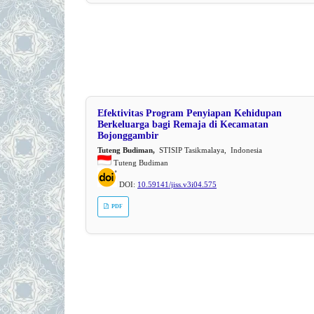
Efektivitas Program Penyiapan Kehidupan
Berkeluarga bagi Remaja di Kecamatan
Bojonggambir
Tuteng Budiman,
STISIP Tasikmalaya, Indonesia
Tuteng Budiman
DOI:
10.59141/jiss.v3i04.575
PDF