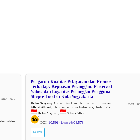
Pengaruh Kualitas Pelayanan dan Promosi
Terhadap; Kepuasan Pelanggan, Perceived
Value, dan Loyalitas Pelanggan Pengguna
Shopee Food di Kota Yogyakarta
562 - 577
Riska Ariyani,
Universitas Islam Indonesia, Indonesia
639 - 6
Albari Albari,
Universitas Islam Indonesia, Indonesia
Riska Ariyani ,
Albari Albari
rhanuddin
DOI:
10.59141/jiss.v3i04.573
PDF