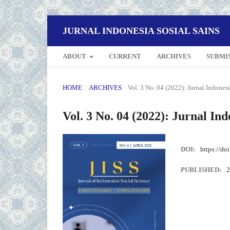
JURNAL INDONESIA SOSIAL SAINS
ABOUT
CURRENT
ARCHIVES
SUBMI
HOME
/
ARCHIVES
/
Vol. 3 No. 04 (2022): Jurnal Indonesi
Vol. 3 No. 04 (2022): Jurnal Ind
DOI:
https://do
PUBLISHED:
2