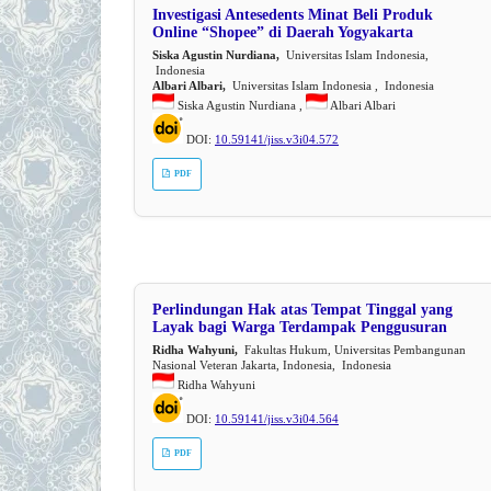
Investigasi Antesedents Minat Beli Produk
Online “Shopee” di Daerah Yogyakarta
Siska Agustin Nurdiana,
Universitas Islam Indonesia,
Indonesia
Albari Albari,
Universitas Islam Indonesia , Indonesia
Siska Agustin Nurdiana ,
Albari Albari
DOI:
10.59141/jiss.v3i04.572
PDF
Perlindungan Hak atas Tempat Tinggal yang
Layak bagi Warga Terdampak Penggusuran
Ridha Wahyuni,
Fakultas Hukum, Universitas Pembangunan
Nasional Veteran Jakarta, Indonesia, Indonesia
Ridha Wahyuni
DOI:
10.59141/jiss.v3i04.564
PDF