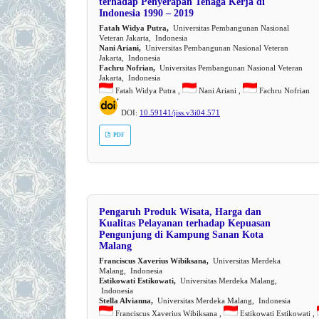
terhadap Penyerapan Tenaga Kerja di
Indonesia 1990 – 2019
Fatah Widya Putra,
Universitas Pembangunan Nasional
Veteran Jakarta, Indonesia
Nani Ariani,
Universitas Pembangunan Nasional Veteran
Jakarta, Indonesia
Fachru Nofrian,
Universitas Pembangunan Nasional Veteran
Jakarta, Indonesia
Fatah Widya Putra ,
Nani Ariani ,
Fachru Nofrian
DOI:
10.59141/jiss.v3i04.571
PDF
Pengaruh Produk Wisata, Harga dan
Kualitas Pelayanan terhadap Kepuasan
Pengunjung di Kampung Sanan Kota
Malang
Franciscus Xaverius Wibiksana,
Universitas Merdeka
Malang, Indonesia
Estikowati Estikowati,
Universitas Merdeka Malang,
Indonesia
Stella Alvianna,
Universitas Merdeka Malang, Indonesia
Franciscus Xaverius Wibiksana ,
Estikowati Estikowati ,