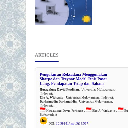
ARTICLES
Pengukuran Reksadana Menggunakan
Sharpe dan Treynor Model Jenis Pasar
Uang, Pendapatan Tetap dan Saham
Hutagalung David Ferdinan,
Universitas Mulawarman,
Indonesia
Eko A. Widyanto,
Universitas Mulawarman, Indonesia
Burhanuddin Burhanuddin,
Universitas Mulawarman,
Indonesia
Hutagalung David Ferdinan ,
Eko A. Widyanto ,
Bu
Burhanuddin
DOI:
10.59141/jiss.v3i04.567