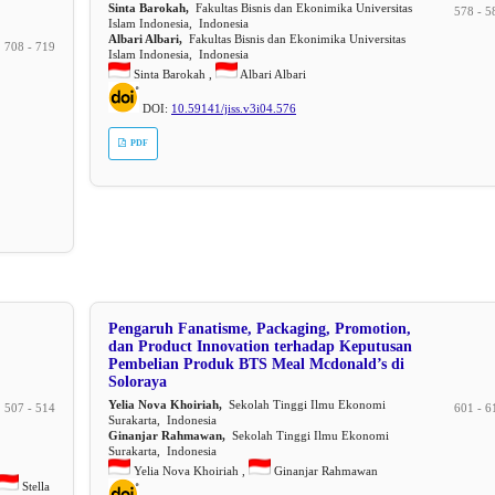
Sinta Barokah,
Fakultas Bisnis dan Ekonimika Universitas
578 - 5
Islam Indonesia, Indonesia
Albari Albari,
Fakultas Bisnis dan Ekonimika Universitas
708 - 719
Islam Indonesia, Indonesia
Sinta Barokah ,
Albari Albari
DOI:
10.59141/jiss.v3i04.576
PDF
Pengaruh Fanatisme, Packaging, Promotion,
dan Product Innovation terhadap Keputusan
Pembelian Produk BTS Meal Mcdonald’s di
Soloraya
Yelia Nova Khoiriah,
Sekolah Tinggi Ilmu Ekonomi
507 - 514
601 - 6
Surakarta, Indonesia
Ginanjar Rahmawan,
Sekolah Tinggi Ilmu Ekonomi
Surakarta, Indonesia
Yelia Nova Khoiriah ,
Ginanjar Rahmawan
Stella