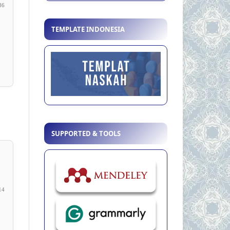
86
TEMPLATE INDONESIA
SUPPORTED & TOOLS
14