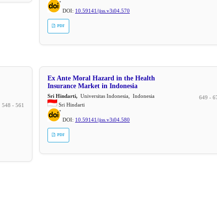
DOI:
10.59141/jiss.v3i04.570
PDF
Ex Ante Moral Hazard in the Health
Insurance Market in Indonesia
Sri Hindarti,
Universitas Indonesia, Indonesia
649 - 6
Sri Hindarti
548 - 561
DOI:
10.59141/jiss.v3i04.580
PDF