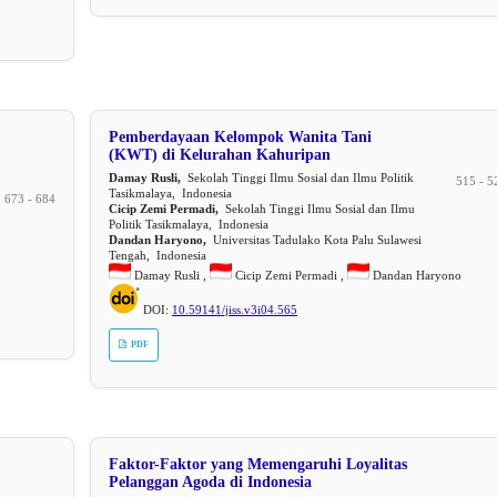
Pemberdayaan Kelompok Wanita Tani
(KWT) di Kelurahan Kahuripan
Damay Rusli,
Sekolah Tinggi Ilmu Sosial dan Ilmu Politik
515 - 5
Tasikmalaya, Indonesia
673 - 684
Cicip Zemi Permadi,
Sekolah Tinggi Ilmu Sosial dan Ilmu
Politik Tasikmalaya, Indonesia
Dandan Haryono,
Universitas Tadulako Kota Palu Sulawesi
Tengah, Indonesia
Damay Rusli ,
Cicip Zemi Permadi ,
Dandan Haryono
DOI:
10.59141/jiss.v3i04.565
PDF
Faktor-Faktor yang Memengaruhi Loyalitas
Pelanggan Agoda di Indonesia