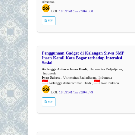
Alvianna
DOI:
10.59141/jiss.v3i04.568
PDF
Penggunaan Gadget di Kalangan Siswa SMP
Insan Kamil Kota Bogor terhadap Interaksi
Sosial
Airlangga Auliarachman Diadi,
Universitas Padjadjaran,
Indonesia
Iwan Sukoco,
Universitas Padjadjaran, Indonesia
Airlangga Auliarachman Diadi ,
Iwan Sukoco
DOI:
10.59141/jiss.v3i04.579
PDF