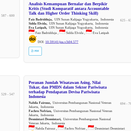
Analisis Kemampuan Bernalar dan Berpikir
Kritis (Studi Komparatif antara Accountable
Talk dan Higher Order Thinking Skill)
587 - 600
Faiz Badridduja,
UIN Sunan Kalijaga Yogyakarta, Indonesia
625 - 6
Sidda Elvida,
UIN Sunan Kalijaga Yogyakarta, Indonesia
Eva Latipah,
UIN Sunan Kalijaga Yogyakarta, Indonesia
Faiz Badridduja ,
Sidda Elvida ,
Eva Latipah
DOI:
10.59141/jiss.v3i04.577
PDF
Peranan Jumlah Wisatawan Asing, Nilai
Tukar, dan PMDN dalam Sektor Pariwisata
terhadap Pendapatan Devisa Pariwisata
529 - 547
Indonesia
Nabila Fairuuz,
Universitas Pembangunan Nasional Veteran
694 - 7
Jakarta, Indonesia
Fachru Nofrian,
Universitas Pembangunan Nasional Veteran
Jakarta, Indonesia
Desmintari Desmintari,
Universitas Pembangunan Nasional
Veteran Jakarta, Indonesia
Nabila Fairuuz ,
Fachru Nofrian ,
Desmintari Desmintari