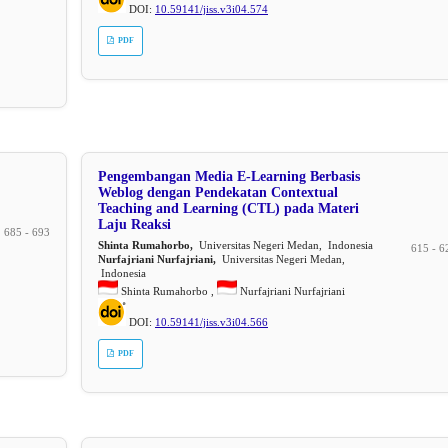
DOI:
10.59141/jiss.v3i04.574
PDF
Pengembangan Media E-Learning Berbasis
Weblog dengan Pendekatan Contextual
Teaching and Learning (CTL) pada Materi
Laju Reaksi
685 - 693
Shinta Rumahorbo,
Universitas Negeri Medan, Indonesia
615 - 6
Nurfajriani Nurfajriani,
Universitas Negeri Medan,
Indonesia
Shinta Rumahorbo ,
Nurfajriani Nurfajriani
DOI:
10.59141/jiss.v3i04.566
PDF