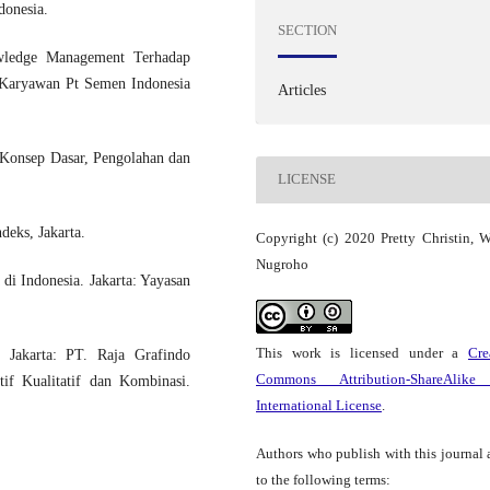
donesia.
SECTION
wledge Management Terhadap
 Karyawan Pt Sеmеn Indonеsia
Articles
 Konsep Dasar, Pengolahan dan
LICENSE
deks, Jakarta.
Copyright (c) 2020 Pretty Christin, 
Nugroho
di Indonesia. Jakarta: Yayasan
This work is licensed under a
Cre
 Jakarta: PT. Raja Grafindo
Commons Attribution-ShareAlike
tif Kualitatif dan Kombinasi.
International License
.
Authors who publish with this journal 
to the following terms: