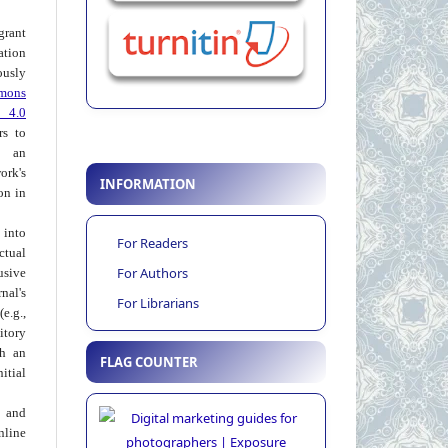
grant
ation
usly
mons
 4.0
rs to
 an
rk's
INFORMATION
on in
into
For Readers
ctual
For Authors
usive
al's
For Librarians
e.g.,
itory
th an
FLAG COUNTER
tial
 and
nline