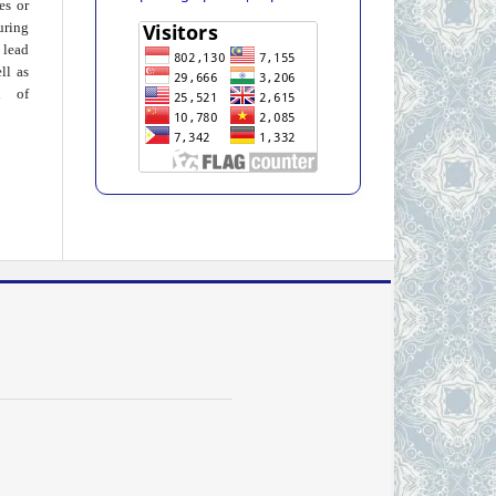
ies or
uring
 lead
ll as
on of