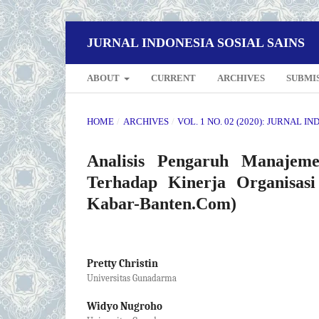
JURNAL INDONESIA SOSIAL SAINS
ABOUT
CURRENT
ARCHIVES
SUBMI
HOME
/
ARCHIVES
/
VOL. 1 NO. 02 (2020): JURNAL I
Analisis Pengaruh Manaje
Terhadap Kinerja Organisas
Kabar-Banten.Com)
Pretty Christin
Universitas Gunadarma
Widyo Nugroho