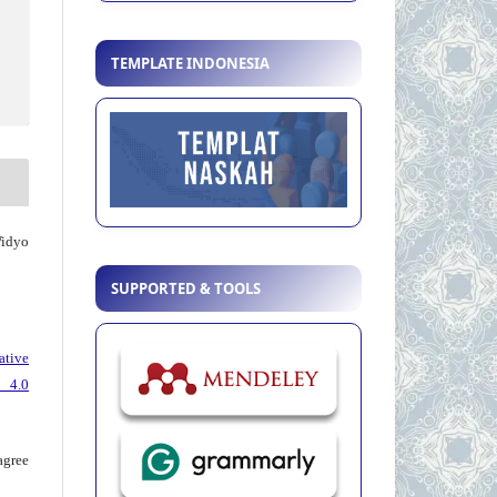
TEMPLATE INDONESIA
Widyo
SUPPORTED & TOOLS
ative
 4.0
agree