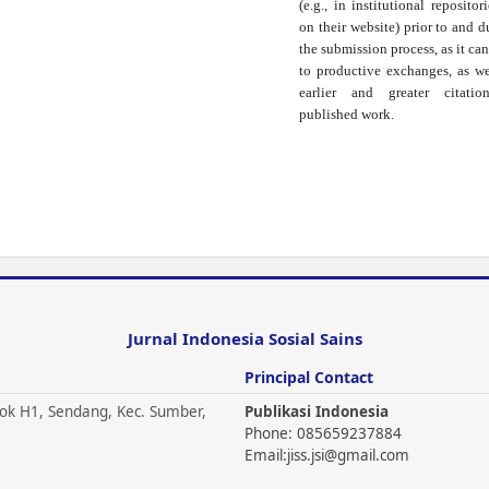
(e.g., in institutional repositor
on their website) prior to and d
the submission process, as it can
to productive exchanges, as we
earlier and greater citati
published work.
Jurnal Indonesia Sosial Sains
Principal Contact
ok H1, Sendang, Kec. Sumber,
Publikasi Indonesia
Phone: 085659237884
Email:
jiss.jsi@gmail.com