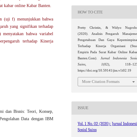
t kabar online Kabar Banten.
HOW TO CITE
tan (uji f) menunjukkan bahwa
aruh yang signifikan terhadap
Pretty Christin, & Widyo Nugroho
 t) menyatakan bahwa variabel
(2020). Analisis Pengaruh Manajem
Pengetahuan Dan Gaya Kepemimpina
rpengaruh terhadap Kinerja
Terhadap Kinerja Organisasi (Stu
Empiris Pada Surat Kabar Online Kaba
Banten.Com).
Jurnal Indonesia Sosi
Sains
,
1
(02), 118–125
https://doi.org/10.59141/jiss.v1i02.19
More Citation Formats
ISSUE
i dan Bisnis: Teori, Konsep,
n Pengolahan Data dengan IBM
Vol. 1 No. 02 (2020): Jurnal Indones
Sosial Sains