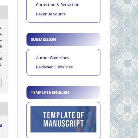
Correction & Retraction
Revenue Source
.
en
SUBMISSION
n
di
r-
Author Guidelines
al
.
Reviewer Guidelines
TEMPLATE ENGLISH
ia