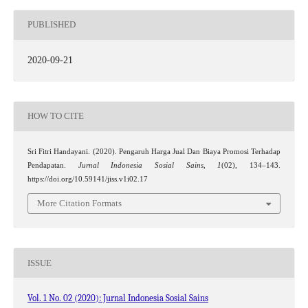
PUBLISHED
2020-09-21
HOW TO CITE
Sri Fitri Handayani. (2020). Pengaruh Harga Jual Dan Biaya Promosi Terhadap
Pendapatan.
Jurnal Indonesia Sosial Sains
,
1
(02), 134–143.
https://doi.org/10.59141/jiss.v1i02.17
More Citation Formats
ISSUE
Vol. 1 No. 02 (2020): Jurnal Indonesia Sosial Sains