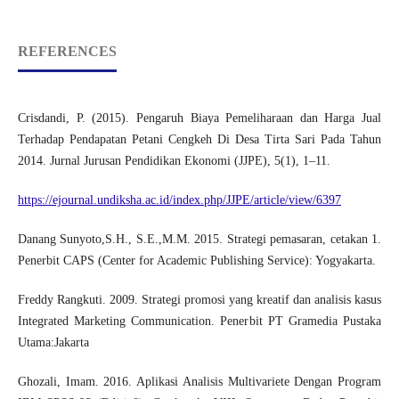
REFERENCES
Crisdandi, P. (2015). Pengaruh Biaya Pemeliharaan dan Harga Jual
Terhadap Pendapatan Petani Cengkeh Di Desa Tirta Sari Pada Tahun
2014. Jurnal Jurusan Pendidikan Ekonomi (JJPE), 5(1), 1–11.
https://ejournal.undiksha.ac.id/index.php/JJPE/article/view/6397
Danang Sunyoto,S.H., S.E.,M.M. 2015. Strategi pemasaran, cetakan 1.
Penerbit CAPS (Center for Academic Publishing Service): Yogyakarta.
Freddy Rangkuti. 2009. Strategi promosi yang kreatif dan analisis kasus
Integrated Marketing Communication. Penerbit PT Gramedia Pustaka
Utama:Jakarta
Ghozali, Imam. 2016. Aplikasi Analisis Multivariete Dengan Program