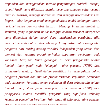
responden dan menggunakan metode penghitungan statistik. menguji
asumsi klasik yang dilakukan melalui beberapa tahapan yaitu menguji
multikolinearitas, menguji normalitas dan menguji heteroskedastisitas.
Regresi linier berganda untuk menggambarkan model hubungan antara
variabel bebas dan variabel terikat. Menguji F sering disebut uji
simultan, yang digunakan untuk menguji apakah variabel independen
yang digunakan dalam model dapat menjelaskan perubahan nilai
variabel dependen atau tidak. Menguji T digunakan untuk mengetahui
pengaruh dari masing-masing variabel independen yang terdiri dari
promosi dan kualitas produk terhadap keputusan pembelian pada
konsumen kerajinan tenun gedongan di desa pringgasela selatan
lombok timur (studi pada kelompok nine penenun (KNP) desa
pringgasela selatan). Hasil dalam penelitian ini menunjukkan bahwa
pengaruh promosi dan kualitas produk terhadap keputusan pembelian
pada konsumen kerajinan tenun gedongan di desa pringgasela selatan
lombok timur, studi pada kelompok nine penenun (KNP) desa
pringgasela selatan memiliki pengaruh yang signifikan terhadap
keputusan pembelian kerajinan kain tenun di kelompok nine penenun