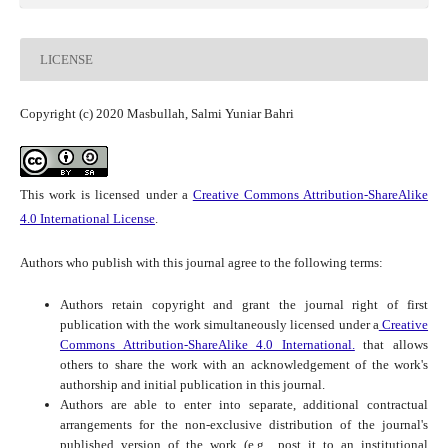
LICENSE
Copyright (c) 2020 Masbullah, Salmi Yuniar Bahri
This work is licensed under a
Creative Commons Attribution-ShareAlike
4.0 International License
.
Authors who publish with this journal agree to the following terms:
Authors retain copyright and grant the journal right of first
publication with the work simultaneously licensed under a
Creative
Commons Attribution-ShareAlike 4.0 International.
that allows
others to share the work with an acknowledgement of the work's
authorship and initial publication in this journal.
Authors are able to enter into separate, additional contractual
arrangements for the non-exclusive distribution of the journal's
published version of the work (e.g., post it to an institutional