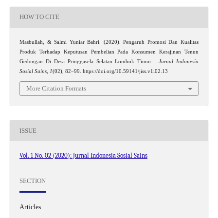
HOW TO CITE
Masbullah, & Salmi Yuniar Bahri. (2020). Pengaruh Promosi Dan Kualitas
Produk Terhadap Keputusan Pembelian Pada Konsumen Kerajinan Tenun
Gedongan Di Desa Pringgasela Selatan Lombok Timur .
Jurnal Indonesia
Sosial Sains
,
1
(02), 82–99. https://doi.org/10.59141/jiss.v1i02.13
More Citation Formats
ISSUE
Vol. 1 No. 02 (2020): Jurnal Indonesia Sosial Sains
SECTION
Articles