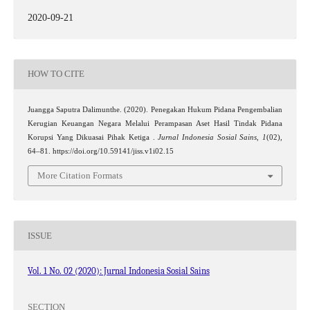
2020-09-21
HOW TO CITE
Juangga Saputra Dalimunthe. (2020). Penegakan Hukum Pidana Pengembalian
Kerugian Keuangan Negara Melalui Perampasan Aset Hasil Tindak Pidana
Korupsi Yang Dikuasai Pihak Ketiga .
Jurnal Indonesia Sosial Sains
,
1
(02),
64–81. https://doi.org/10.59141/jiss.v1i02.15
More Citation Formats
ISSUE
Vol. 1 No. 02 (2020): Jurnal Indonesia Sosial Sains
SECTION