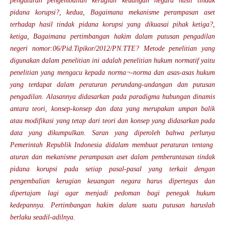
pengaturan pengembalian kerugian keuangan negara hasil tindak
pidana korupsi?, kedua, Bagaimana mekanisme perampasan aset
terhadap hasil tindak pidana korupsi yang dikuasai pihak ketiga?,
ketiga, Bagaimana pertimbangan hakim dalam putusan pengadilan
negeri nomor:06/Pid.Tipikor/2012/PN.TTE?
Metode penelitian yang
digunakan dalam penelitian ini adalah penelitian hukum normatif yaitu
penelitian yang mengacu kepada norma¬-norma dan asas-asas hukum
yang terdapat dalam peraturan perundang-undangan dan putusan
pengadilan. Alasannya didasarkan pada paradigma hubungan dinamis
antara teori, konsep-konsep dan data yang merupakan umpan balik
atau modifikasi yang tetap dari teori dan konsep yang didasarkan pada
data yang dikumpulkan.
Saran yang diperoleh bahwa perlunya
Pemerintah Republik Indonesia didalam membuat peraturan tentang
aturan dan mekanisme perampasan aset dalam pemberantasan tindak
pidana korupsi pada setiap pasal-pasal yang terkait dengan
pengembalian kerugian keuangan negara harus dipertegas dan
dipertajam lagi agar menjadi pedoman bagi penegak hukum
kedepannya. Pertimbangan hakim dalam suatu putusan haruslah
berlaku seadil-adilnya.