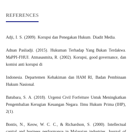
REFERENCES
Adji, I. S. (2009). Korupsi dan Penegakan Hukum. Diadit Media.
Adnan Pasliadji. (2015). Hukuman Terhadap Yang Bukan Terdakwa.
MaPPI-FHUI. Atmasasmita, R. (2002). Korupsi, good governance, dan
komisi anti korupsi di
Indonesia. Departemen Kehakiman dan HAM RI, Badan Pembinaan
Hukum Nasional.
Batubara, S. A. (2018). Urgensi Civil Forfeiture Untuk Meningkatkan
Pengembalian Kerugian Keuangan Negara. Ilmu Hukum Prima (IHP),
2(1).
Bontis, N., Keow, W. C. C., & Richardson, S. (2000). Intellectual
capital and business performance in Malaysian industries. Journal of