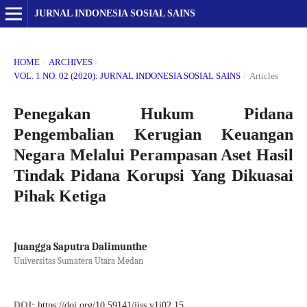
JURNAL INDONESIA SOSIAL SAINS
HOME
/
ARCHIVES
/
VOL. 1 NO. 02 (2020): JURNAL INDONESIA SOSIAL SAINS
/
Articles
Penegakan Hukum Pidana
Pengembalian Kerugian Keuangan
Negara Melalui Perampasan Aset Hasil
Tindak Pidana Korupsi Yang Dikuasai
Pihak Ketiga
Juangga Saputra Dalimunthe
Universitas Sumatera Utara Medan
DOI:
https://doi.org/10.59141/jiss.v1i02.15