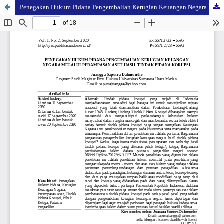
Penegakan Hukum Pidana Pengembalian Kerugian Keuangan Negara Melalui Perampasan Aset Hasil Tindak Pidana Korupsi Yang Dikuasai Pihak Ketiga