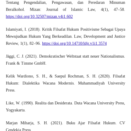
Tentang Pengendalian, Pengawasan, dan Peredaran Minuman
Beralkohol. Mizan: Journal of Islamic Law, 4(1), 47–58.
https://doi.org/10.32507/mizan.v4i1.602
Islamiyati, I. (2018). Kritik Filsafat Hukum Positivisme Sebagai Upaya
Mewujudkan Hukum Yang Berkeadilan. Law, Development and Justice
Review, 1(1), 82–96.
https://doi.org/10.14710/ldjr.v1i1.3574
Jäggi, C. J. (2021). Demokratischer Weltstaat statt neuer Nationalismus.
Frank & Timme GmbH.
Kelik Wardiono, S. H., & Saepul Rochman, S. H. (2020). Filsafat
Hukum: Dialektika Wacana Modernis. Muhammadiyah University
Press.
Like, W. (1990). Realita dan Desiderata. Duta Wacana University Press,
Yogyakarta.
Marjan Miharja, S. H. (2021). Buku Ajar Filsafat Hukum. CV
Cendekia Press.