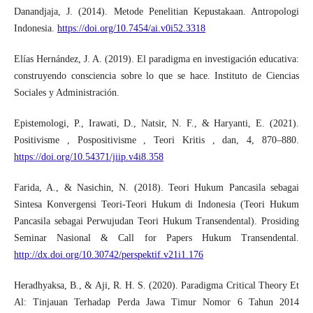
Danandjaja, J. (2014). Metode Penelitian Kepustakaan. Antropologi
Indonesia.
https://doi.org/10.7454/ai.v0i52.3318
Elías Hernández, J. A. (2019). El paradigma en investigación educativa:
construyendo consciencia sobre lo que se hace. Instituto de Ciencias
Sociales y Administración.
Epistemologi, P., Irawati, D., Natsir, N. F., & Haryanti, E. (2021).
Positivisme , Pospositivisme , Teori Kritis , dan, 4, 870–880.
https://doi.org/10.54371/jiip.v4i8.358
Farida, A., & Nasichin, N. (2018). Teori Hukum Pancasila sebagai
Sintesa Konvergensi Teori-Teori Hukum di Indonesia (Teori Hukum
Pancasila sebagai Perwujudan Teori Hukum Transendental). Prosiding
Seminar Nasional & Call for Papers Hukum Transendental.
http://dx.doi.org/10.30742/perspektif.v21i1.176
Heradhyaksa, B., & Aji, R. H. S. (2020). Paradigma Critical Theory Et
Al: Tinjauan Terhadap Perda Jawa Timur Nomor 6 Tahun 2014