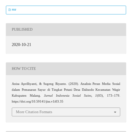
PDF
PUBLISHED
2020-10-21
HOW TO CITE
Anisa Aprilliyanti, & Sugeng Riyanto. (2020). Analisis Peran Media Sosial
dalam Pemasaran Sayur di Tingkat Petani Desa Dalisodo Kecamatan Wagir
Kabupaten Malang.
Jurnal Indonesia Sosial Sains
,
1
(03), 173–179.
https://doi.org/10.59141/jiss.v1i03.35
More Citation Formats