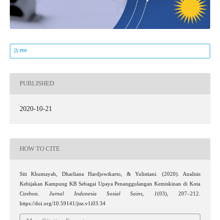
PDF
PUBLISHED
2020-10-21
HOW TO CITE
Siti Khumayah, Dharliana Hardjowikarto, & Yulistiani. (2020). Analisis
Kebijakan Kampung KB Sebagai Upaya Penanggulangan Kemiskinan di Kota
Cirebon.
Jurnal Indonesia Sosial Sains
,
1
(03), 207–212.
https://doi.org/10.59141/jiss.v1i03.34