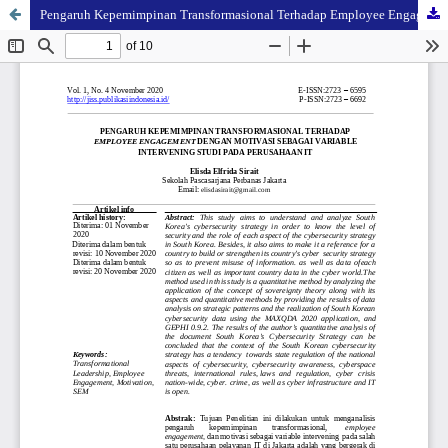
Pengaruh Kepemimpinan Transformasional Terhadap Employee Engagement dengan Motivasi Sebagai Variable Intervening Studi pada Perusahaan IT