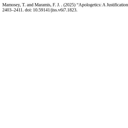
Mamosey, T. and Maramis, F. J. . (2025) “Apologetics: A Justificatio
2403–2411. doi: 10.59141/jiss.v6i7.1823.