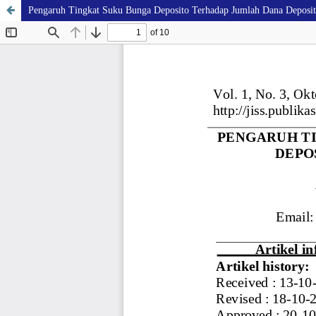
Pengaruh Tingkat Suku Bunga Deposito Terhadap Jumlah Dana Deposit