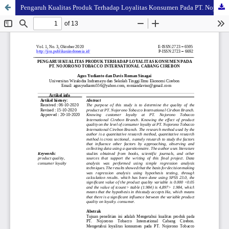
Pengaruh Kualitas Produk Terhadap Loyalitas Konsumen Pada PT. Nojorono Tobacco International Cabang Cirebon